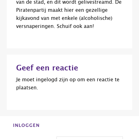
van de stad, en dit wordt gelivestreamd. De
Piratenpartij maakt hier een gezellige
kijkavond van met enkele (alcoholische)
versnaperingen. Schuif ook aan!
Lees
Geef een reactie
Interacties
Je moet
ingelogd zijn op
om een reactie te
plaatsen.
Before
INLOGGEN
Footer