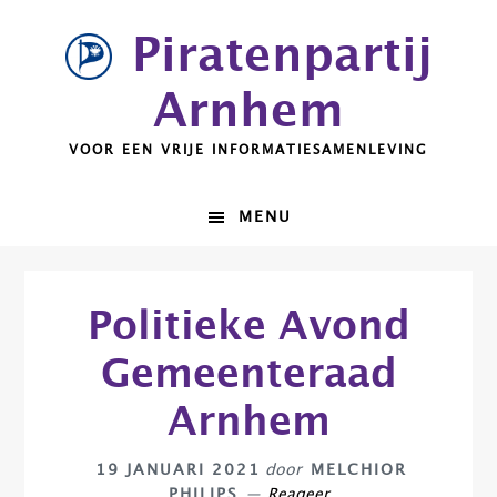
Spring
Door
Piratenpartij
naar
naar
de
de
Arnhem
hoofdnavigatie
hoofd
inhoud
VOOR EEN VRIJE INFORMATIESAMENLEVING
MENU
Politieke Avond
Gemeenteraad
Arnhem
19 JANUARI 2021
door
MELCHIOR
PHILIPS
Reageer