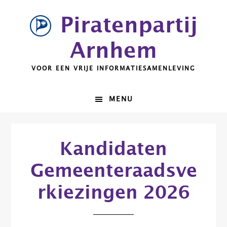
Spring
Door
Piratenpartij
naar
naar
de
de
Arnhem
hoofdnavigatie
hoofd
inhoud
VOOR EEN VRIJE INFORMATIESAMENLEVING
MENU
Kandidaten
Gemeenteraadsve
rkiezingen 2026