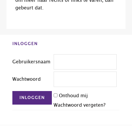
om meer naar rechts of links te varen, dan
gebeurt dat.
Before
INLOGGEN
Footer
Gebruikersnaam
Wachtwoord
Onthoud mij
Wachtwoord vergeten?