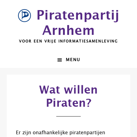
Spring
Door
Piratenpartij
naar
naar
de
de
Arnhem
hoofdnavigatie
hoofd
inhoud
VOOR EEN VRIJE INFORMATIESAMENLEVING
MENU
Wat willen
Piraten?
Er zijn onafhankelijke piratenpartijen