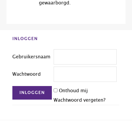
gewaarborgd.
Before
INLOGGEN
Footer
Gebruikersnaam
Wachtwoord
Onthoud mij
Wachtwoord vergeten?