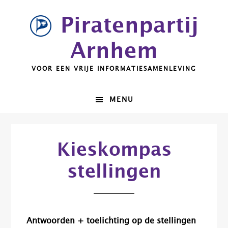
Spring
Door
Piratenpartij
naar
naar
de
de
Arnhem
hoofdnavigatie
hoofd
inhoud
VOOR EEN VRIJE INFORMATIESAMENLEVING
MENU
Kieskompas
stellingen
Antwoorden + toelichting op de stellingen