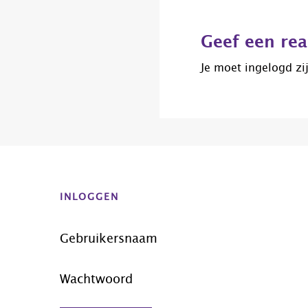
Lees
Interacties
Geef een rea
Je moet
ingelogd zi
Before
Footer
INLOGGEN
Gebruikersnaam
Wachtwoord