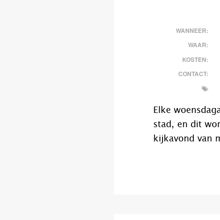
WANNEER:
WAAR:
KOSTEN:
CONTACT:
Elke woensdaga
stad, en dit wo
kijkavond van m