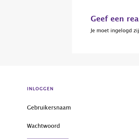
Lees
Interacties
Geef een rea
Je moet
ingelogd zi
Before
Footer
INLOGGEN
Gebruikersnaam
Wachtwoord