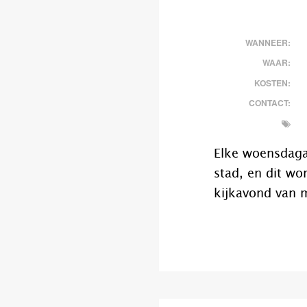
WANNEER:
WAAR:
KOSTEN:
CONTACT:
Elke woensdaga
stad, en dit wo
kijkavond van m