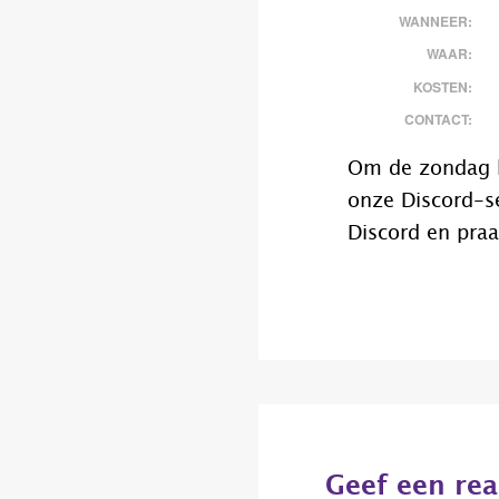
WANNEER:
WAAR:
KOSTEN:
CONTACT:
Om de zondag h
onze Discord-se
Discord en praa
Lees
Interacties
Geef een rea