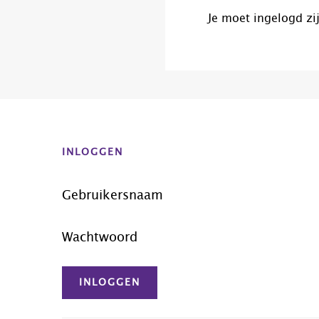
Je moet
ingelogd zi
Before
Footer
INLOGGEN
Gebruikersnaam
Wachtwoord