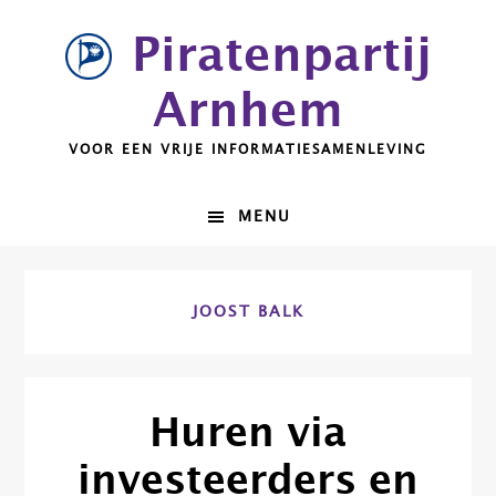
Spring
Door
Piratenpartij
naar
naar
de
de
Arnhem
hoofdnavigatie
hoofd
inhoud
VOOR EEN VRIJE INFORMATIESAMENLEVING
MENU
JOOST BALK
Huren via
investeerders en