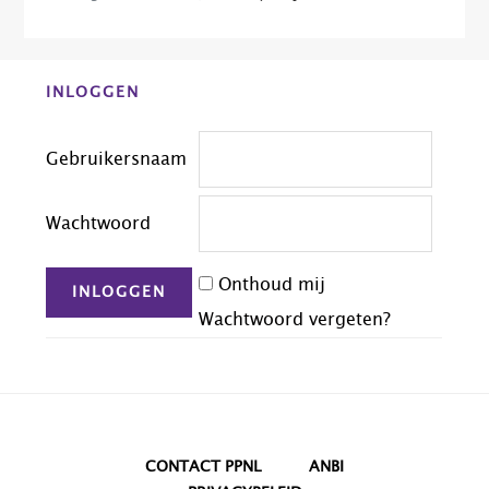
en
dan?
Before
INLOGGEN
Footer
Gebruikersnaam
Wachtwoord
Onthoud mij
Wachtwoord vergeten?
CONTACT PPNL
ANBI